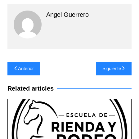
Angel Guerrero
Navegación
Anterior
Siguiente
de
entradas
Related articles