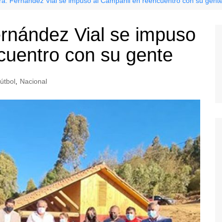
a: Fernández Vial se impuso al Campanil en reencuentro con su gent
rnández Vial se impuso
cuentro con su gente
útbol
,
Nacional