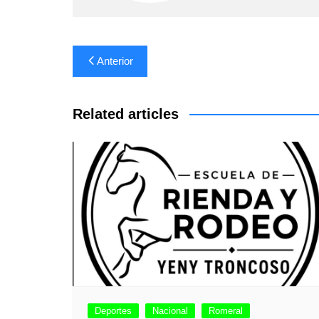
Navegación
Anterior
de
entradas
Related articles
Deportes
Nacional
Romeral