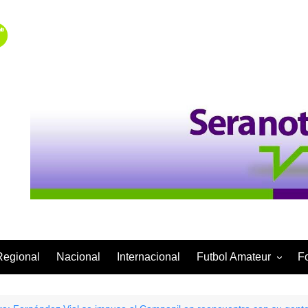
Regional
Nacional
Internacional
Futbol Amateur
F
Categoría Infantil
Categoría Adulta