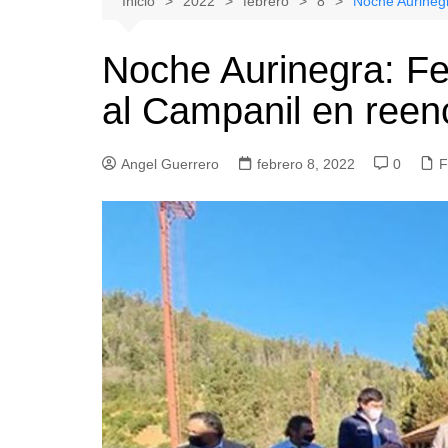
Inicio
2022
febrero
8
Noche Aurinegr
Natacion
Hualañe
Noche Aurinegra: Fe
Tenis
Licantén
al Campanil en reen
Boxeo
Rauco
Voleibol
Romeral
Angel Guerrero
Gimnasia
febrero 8, 2022
Sagrada Familia
0
F
Teno
Vichuquén