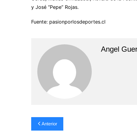
y José “Pepe” Rojas.
Fuente: pasionporlosdeportes.cl
Angel Guer
Navegación
Anterior
de