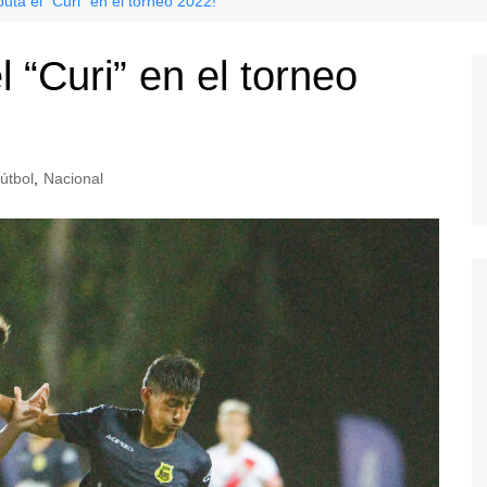
uta el “Curi” en el torneo 2022!
 “Curi” en el torneo
útbol
,
Nacional