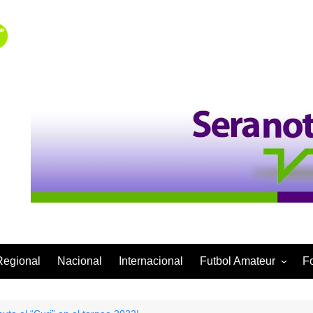
Regional
Nacional
Internacional
Futbol Amateur
F
Categoría Infantil
Categoría Adulta