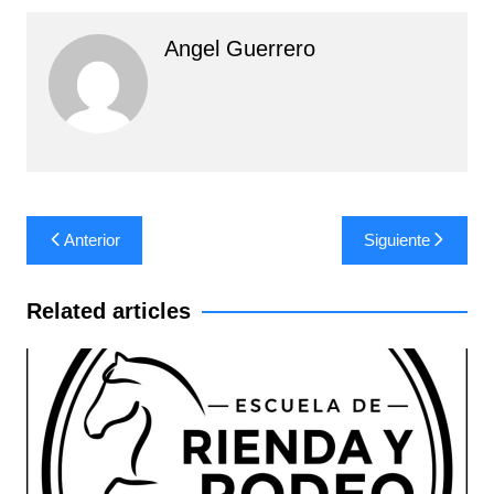
Angel Guerrero
Navegación
Anterior
Siguiente
de
entradas
Related articles