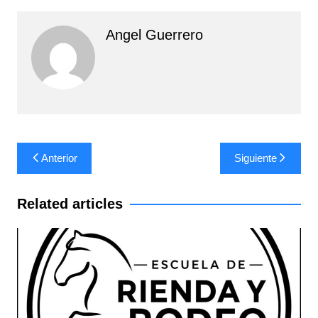
Angel Guerrero
Navegación
Anterior
Siguiente
de
entradas
Related articles