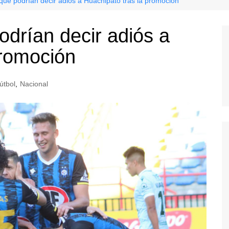
que podrían decir adiós a Huachipato tras la promoción
odrían decir adiós a
promoción
útbol
,
Nacional