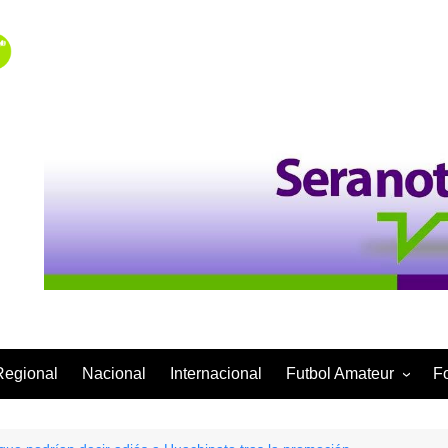
Regional
Nacional
Internacional
Futbol Amateur
F
Categoría Infantil
Categoría Adulta