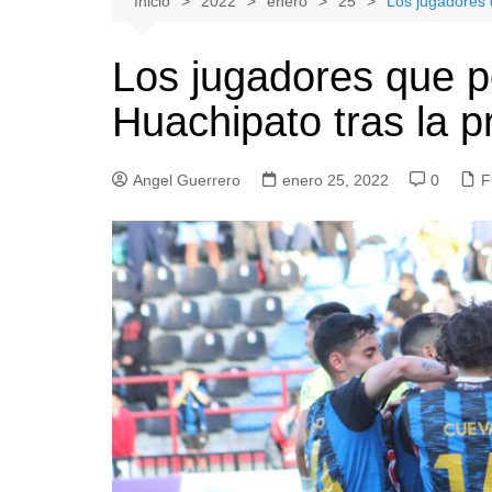
Inicio
2022
enero
25
Los jugadores 
Natacion
Hualañe
Los jugadores que p
Tenis
Licantén
Huachipato tras la 
Boxeo
Rauco
Voleibol
Romeral
Angel Guerrero
Gimnasia
enero 25, 2022
Sagrada Familia
0
F
Teno
Vichuquén