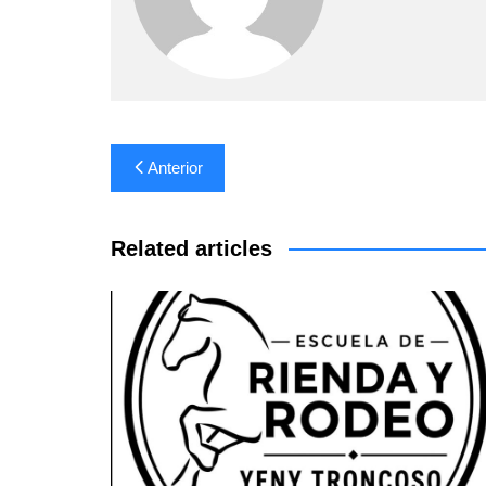
Navegación
Anterior
de
entradas
Related articles