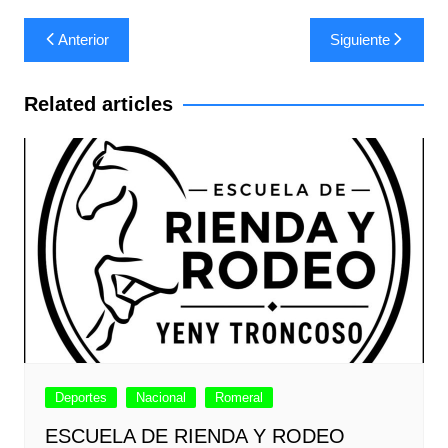
Navegación
Anterior
Siguiente
de
entradas
Related articles
Deportes
Nacional
Romeral
ESCUELA DE RIENDA Y RODEO