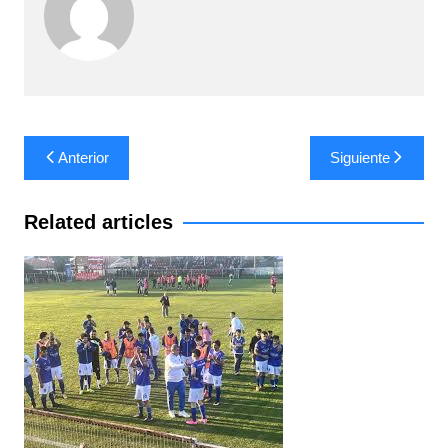
Navegación
Anterior
Siguiente
de
entradas
Related articles