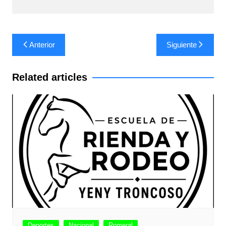
Navegación
Anterior
Siguiente
de
entradas
Related articles
Deportes
Nacional
Romeral