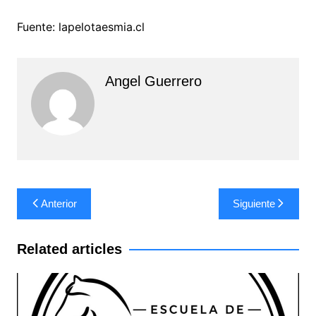
Fuente: lapelotaesmia.cl
Angel Guerrero
Navegación
Anterior
Siguiente
de
entradas
Related articles