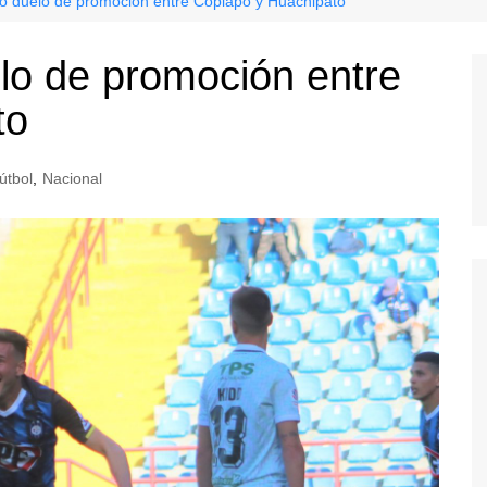
 duelo de promoción entre Copiapó y Huachipato
o de promoción entre
to
útbol
,
Nacional