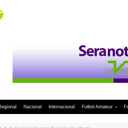
Regional
Nacional
Internacional
Futbol Amateur
F
Categoría Infantil
Categoría Adulta