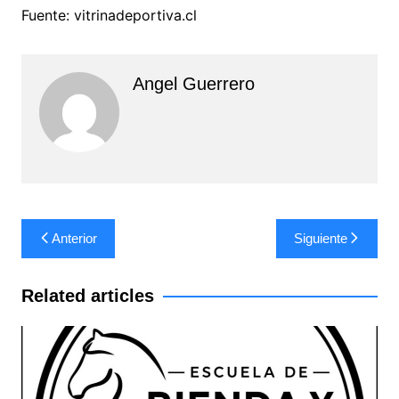
Fuente: vitrinadeportiva.cl
Angel Guerrero
Navegación
Anterior
Siguiente
de
entradas
Related articles