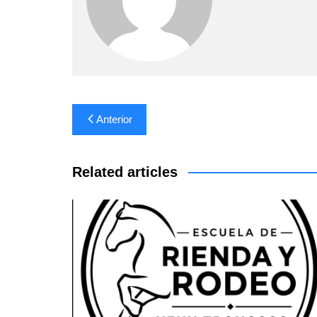
Navegación
Anterior
de
entradas
Related articles