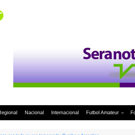
Regional
Nacional
Internacional
Futbol Amateur
F
Categoría Infantil
Categoría Adulta