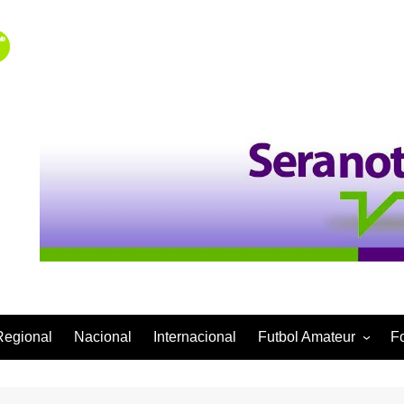
Regional
Nacional
Internacional
Futbol Amateur
F
Categoría Infantil
Categoría Adulta