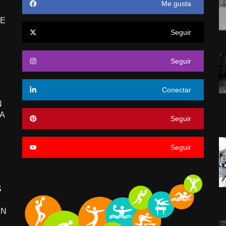
Me gusta
E
Seguir
Seguir
Conectar
N
A
Seguir
Seguir
S
EN