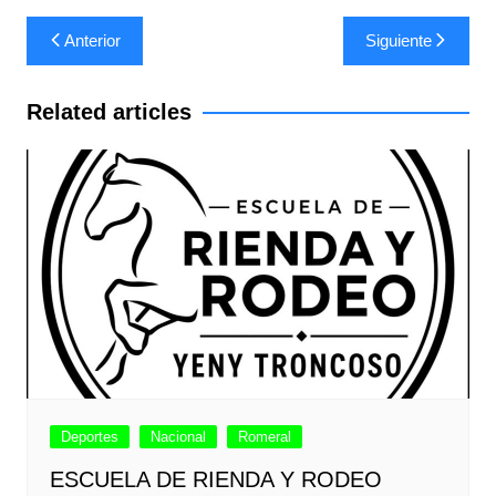
Navegación
Anterior
Siguiente
de
entradas
Related articles
Deportes
Nacional
Romeral
ESCUELA DE RIENDA Y RODEO