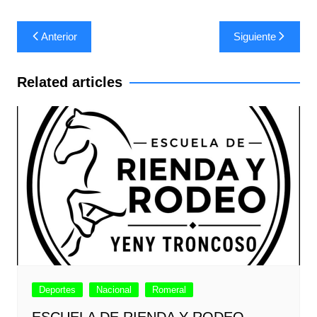
Navegación
Anterior
Siguiente
de
entradas
Related articles
Deportes
Nacional
Romeral
ESCUELA DE RIENDA Y RODEO