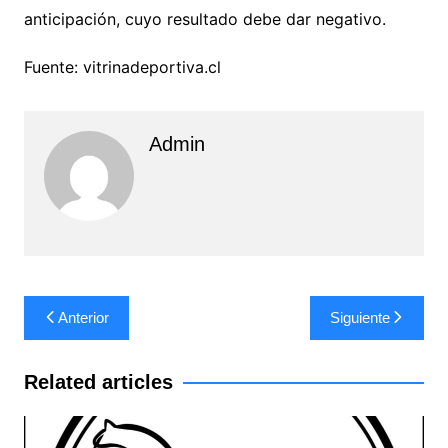
anticipación, cuyo resultado debe dar negativo.
Fuente: vitrinadeportiva.cl
Admin
Navegación
Anterior
Siguiente
de
entradas
Related articles