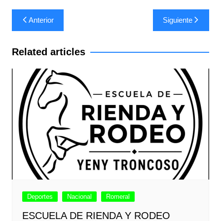
Navegación
Anterior
Siguiente
de
entradas
Related articles
Deportes
Nacional
Romeral
ESCUELA DE RIENDA Y RODEO