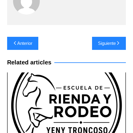
Navegación
Anterior
Siguiente
de
entradas
Related articles