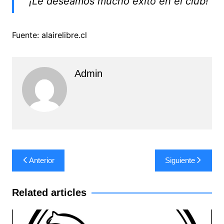
¡Le deseamos mucho éxito en el club!
Fuente: alairelibre.cl
Admin
Navegación
Anterior
Siguiente
de
entradas
Related articles