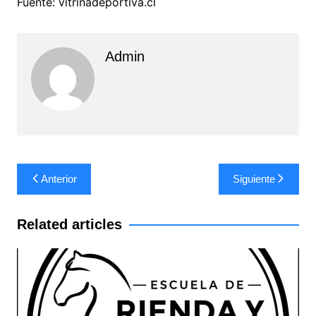
Fuente: vitrinadeportiva.cl
Admin
Navegación
Anterior
Siguiente
de
entradas
Related articles