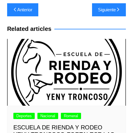
Navegación
Anterior
Siguiente
de
entradas
Related articles
Deportes
Nacional
Romeral
ESCUELA DE RIENDA Y RODEO