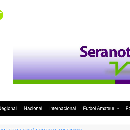
Regional
Nacional
Internacional
Futbol Amateur
F
Categoría Infantil
Categoría Adulta