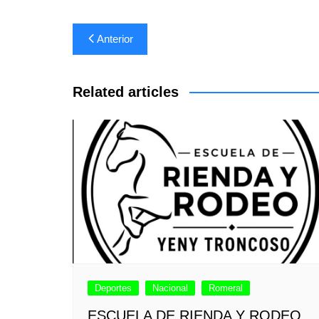
Navegación
Anterior
de
entradas
Related articles
Deportes
Nacional
Romeral
ESCUELA DE RIENDA Y RODEO