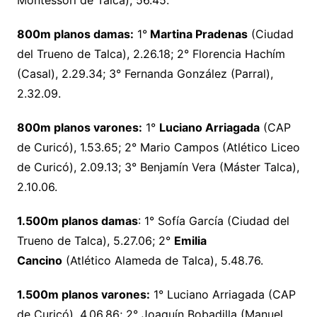
Montessori de Talca), 56.45.
800m planos damas:
1°
Martina Pradenas
(Ciudad
del Trueno de Talca), 2.26.18; 2° Florencia Hachím
(Casal), 2.29.34; 3° Fernanda González (Parral),
2.32.09.
800m planos varones:
1°
Luciano Arriagada
(CAP
de Curicó), 1.53.65; 2° Mario Campos (Atlético Liceo
de Curicó), 2.09.13; 3° Benjamín Vera (Máster Talca),
2.10.06.
1.500m planos damas
: 1° Sofía García (Ciudad del
Trueno de Talca), 5.27.06; 2°
Emilia
Cancino
(Atlético Alameda de Talca), 5.48.76.
1.500m planos varones:
1° Luciano Arriagada (CAP
de Curicó), 4.06.86; 2° Joaquín Bobadilla (Manuel