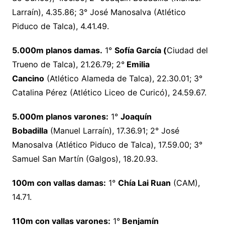
Larraín), 4.35.86; 3° José Manosalva (Atlético
Piduco de Talca), 4.41.49.
5.000m planos damas.
1°
Sofía García (
Ciudad del
Trueno de Talca), 21.26.79; 2°
Emilia
Cancino
(Atlético Alameda de Talca), 22.30.01; 3°
Catalina Pérez (Atlético Liceo de Curicó), 24.59.67.
5.000m planos varones:
1°
Joaquín
Bobadilla
(Manuel Larraín), 17.36.91; 2° José
Manosalva (Atlético Piduco de Talca), 17.59.00; 3°
Samuel San Martín (Galgos), 18.20.93.
100m con vallas damas:
1°
Chía Lai Ruan
(CAM),
14.71.
110m con vallas varones:
1°
Benjamín