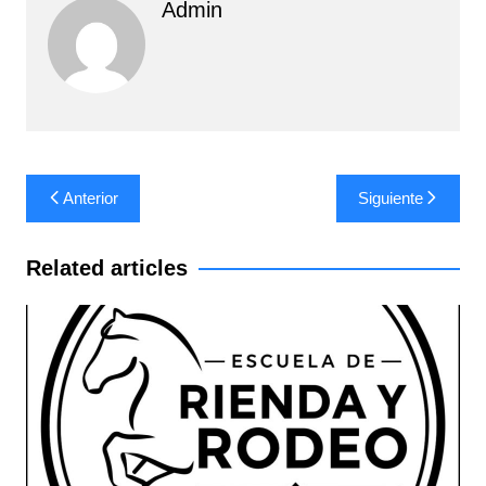
Admin
Navegación
Anterior
Siguiente
de
entradas
Related articles