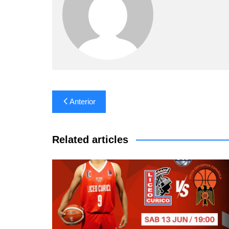
Navegación
Anterior
de
entradas
Related articles