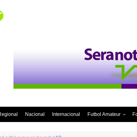
Regional
Nacional
Internacional
Futbol Amateur
F
Categoría Infantil
Categoría Adulta