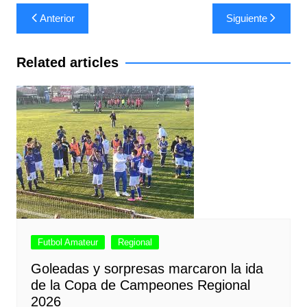
Navegación
Anterior
Siguiente
de
entradas
Related articles
Futbol Amateur
Regional
Goleadas y sorpresas marcaron la ida
de la Copa de Campeones Regional
2026