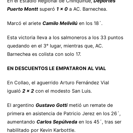
En el Estadio Regional de Chinquihue,
Deportes
Puerto Montt
superó
1 x 0
a AC. Barnechea.
Marcó el ariete
Camilo Melivilú
en los 18´.
Esta victoria lleva a los salmoneros a los 33 puntos
quedando en el 3° lugar, mientras que, AC.
Barnechea es colista con solo 17.
EN DESCUENTOS LE EMPATARON AL VIAL
En Collao, el aguerrido Arturo Fernández Vial
igualó
2 x 2
con el modesto San Luis.
El argentino
Gustavo Gotti
metió un remate de
primera en asistencia de Patricio Jerez en los 26´,
aumentando
Carlos Sepúlveda
en los 45´, tras ser
habilitado por Kevin Karbottle.