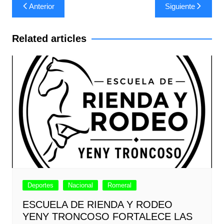
Navegación
Anterior
Siguiente
de
entradas
Related articles
Deportes
Nacional
Romeral
ESCUELA DE RIENDA Y RODEO
YENY TRONCOSO FORTALECE LAS