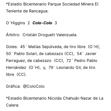
*Estadio Bicentenario Parque Sociedad Minera El
Teniente de Rancagua:
O´Higgins 2
Colo-Colo
3
Árbitro: Cristián Droguett Valenzuela.
Goles: 45´ Matías Sepúlveda, de tiro libre (O´H),
50´ Pablo Solari, de cabezazo (CC), 54´ Javier
Parraguez, de cabezazo (CC), 72´ Pedro Pablo
Hernández (O´H), y, 79´ Leonardo Gil, de tiro
libre (CC).
Gráfica: @ColoColo
*Estadio Bicentenario Nicolás Chahuán Nazar de La
Calera: