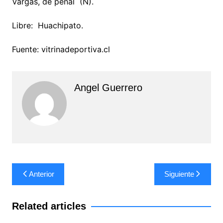
Vargas, de penal (Ñ).
Libre: Huachipato.
Fuente: vitrinadeportiva.cl
Angel Guerrero
Navegación
Anterior
Siguiente
de
entradas
Related articles