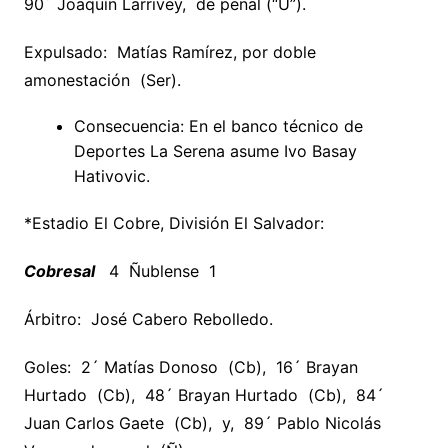
90´ Joaquín Larrivey, de penal (“U”).
Expulsado: Matías Ramírez, por doble
amonestación (Ser).
Consecuencia: En el banco técnico de
Deportes La Serena asume Ivo Basay
Hativovic.
*Estadio El Cobre, División El Salvador:
Cobresal
4 Ñublense 1
Árbitro: José Cabero Rebolledo.
Goles: 2´ Matías Donoso (Cb), 16´ Brayan
Hurtado (Cb), 48´ Brayan Hurtado (Cb), 84´
Juan Carlos Gaete (Cb), y, 89´ Pablo Nicolás