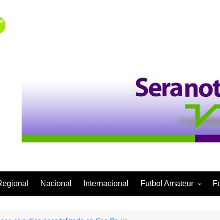
Regional
Nacional
Internacional
Futbol Amateur
F
Categoría Infantil
Categoría Adulta