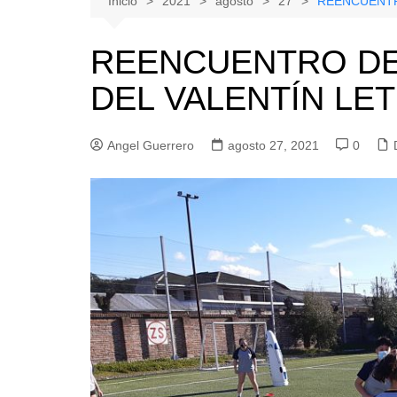
Inicio
2021
agosto
27
REENCUENTR
Natacion
Hualañe
REENCUENTRO DE
Tenis
Licantén
DEL VALENTÍN LET
Boxeo
Rauco
Voleibol
Romeral
Angel Guerrero
Gimnasia
agosto 27, 2021
Sagrada Familia
0
Teno
Vichuquén