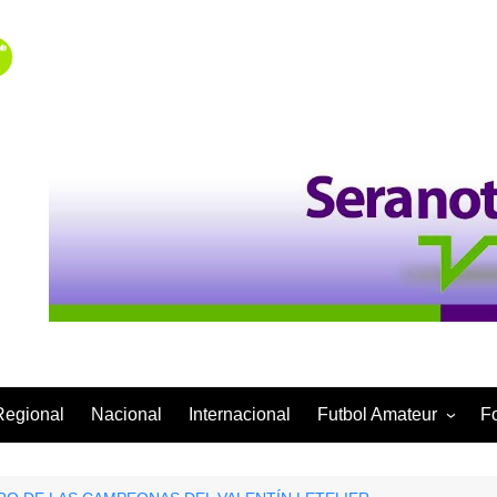
Regional
Nacional
Internacional
Futbol Amateur
F
Categoría Infantil
Categoría Adulta