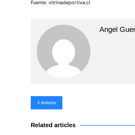
Fuente: vitrinadeportiva.cl
Angel Guer
Navegación
Anterior
de
entradas
Related articles