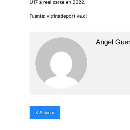
U17 a realizarse en 2022.
Fuente: vitrinadeportiva.cl
Angel Guer
Navegación
Anterior
de