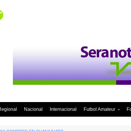
Regional
Nacional
Internacional
Futbol Amateur
F
Categoría Infantil
Categoría Adulta