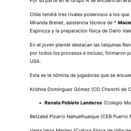
Por su parte en el Grupo A se encuentran Bras
Chile tendrá tres rivales poderosos a los que
Miranda Brenet, asistencia técnica de *
Macie
Espinoza y la preparación física de Darío Val
En el joven plantel destacan las talquinas Re
por todos los procesos e incluso, formaron p
USA.
Esta es la nómina de jugadoras que se encue
Krishna Domínguez Gómez (CD Chonchi de C
Renata Poblete Landeros
(Colegio Mon
Betzabé Pizarro Nahuelhuaique (CEB Puerto 
Vania Vega Marileo (Cultura Física de Viña de