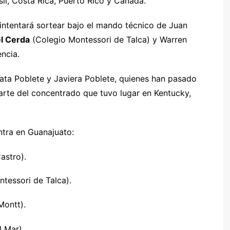
il, Costa Rica, Puerto Rico y Canadá.
 intentará sortear bajo el mando técnico de Juan
l Cerda
(Colegio Montessori de Talca) y Warren
encia.
nata Poblete y Javiera Poblete, quienes han pasado
arte del concentrado que tuvo lugar en Kentucky,
ntra en Guanajuato:
astro).
tessori de Talca).
Montt).
l Mar).