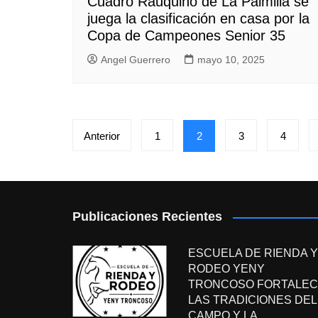
Cuadro Rauquino de La Palmilla se
juega la clasificación en casa por la
Copa de Campeones Senior 35
Angel Guerrero
mayo 10, 2025
Paginación
Anterior
1
2
3
4
de
entradas
Publicaciones Recientes
ESCUELA DE RIENDA Y
RODEO YENY
TRONCOSO FORTALEC
LAS TRADICIONES DEL
CAMPO Y LA