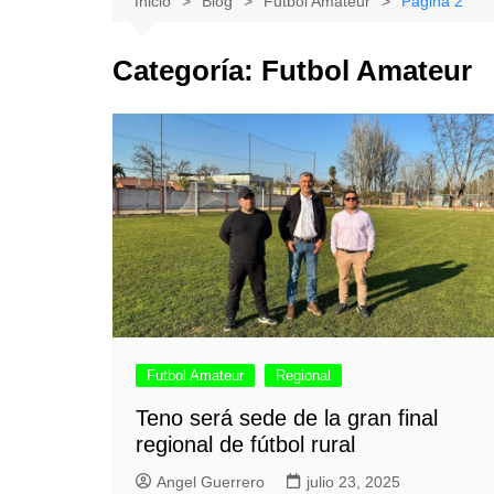
Inicio
Blog
Futbol Amateur
Página 2
Natacion
Hualañe
Categoría:
Futbol Amateur
Tenis
Licantén
Boxeo
Rauco
Voleibol
Romeral
Gimnasia
Sagrada Familia
Teno
Vichuquén
Futbol Amateur
Regional
Teno será sede de la gran final
regional de fútbol rural
Angel Guerrero
julio 23, 2025