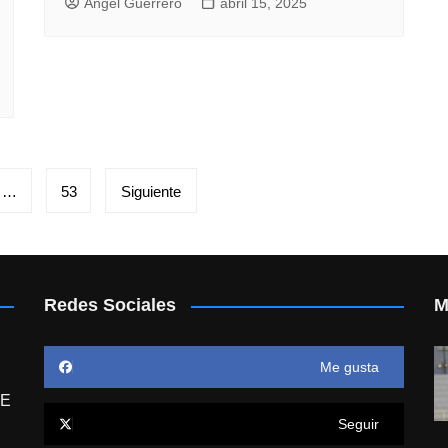
Angel Guerrero
abril 15, 2025
…
53
Siguiente
Redes Sociales
M
Me gusta
E
Seguir