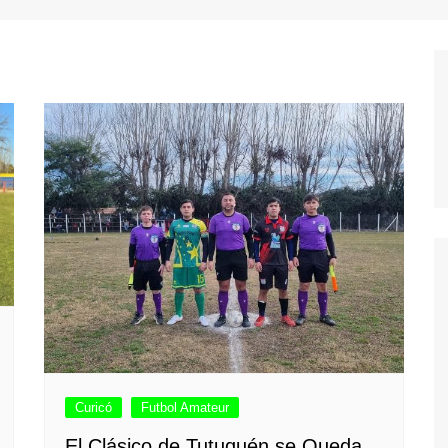
Curicó
Futbol Amateur
El Clásico de Tutuquén se Queda