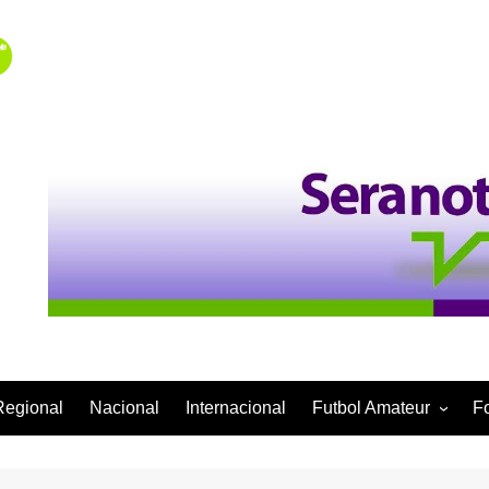
Regional
Nacional
Internacional
Futbol Amateur
F
Categoría Infantil
Categoría Adulta