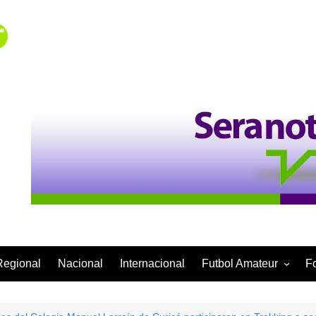
Regional
Nacional
Internacional
Futbol Amateur
F
Categoría Infantil
Categoría Adulta