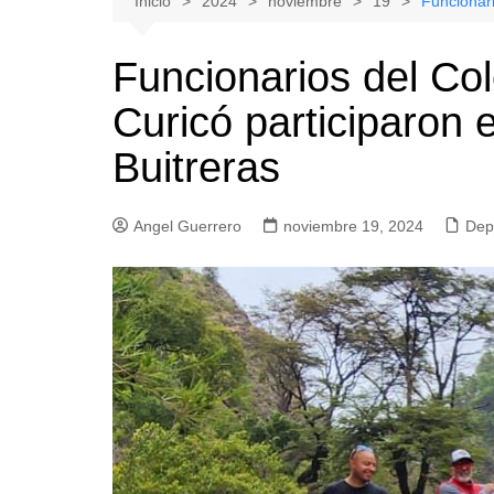
Inicio
2024
noviembre
19
Funcionari
Natacion
Hualañe
Funcionarios del Co
Tenis
Licantén
Curicó participaron 
Boxeo
Rauco
Voleibol
Romeral
Buitreras
Gimnasia
Sagrada Familia
Teno
Angel Guerrero
noviembre 19, 2024
Dep
Vichuquén