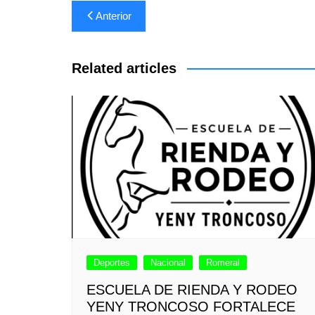
Navegación
Anterior
de
entradas
Related articles
Deportes
Nacional
Romeral
ESCUELA DE RIENDA Y RODEO
YENY TRONCOSO FORTALECE