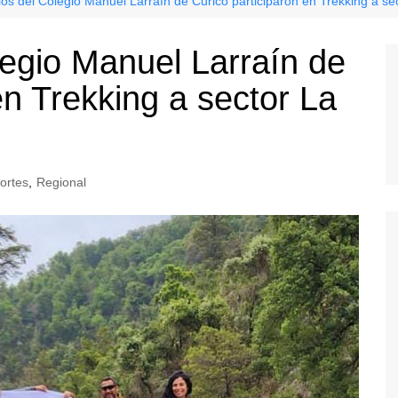
os del Colegio Manuel Larraín de Curicó participaron en Trekking a sec
legio Manuel Larraín de
en Trekking a sector La
ortes
,
Regional