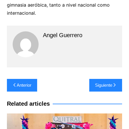
gimnasia aeróbica, tanto a nivel nacional como
internacional.
Angel Guerrero
Navegación
Anterior
Siguiente
de
entradas
Related articles