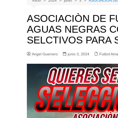
Inicio
2024
junio
3
ASOCIACIÒN DE
Natacion
Hualañe
ASOCIACIÒN DE F
Tenis
Licantén
AGUAS NEGRAS C
Boxeo
Rauco
Voleibol
Romeral
SELCTIVOS PARA 
Gimnasia
Sagrada Familia
Teno
Angel Guerrero
junio 3, 2024
Futbol Ama
Vichuquén