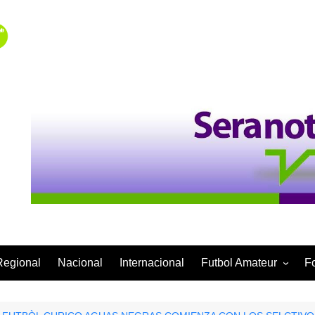
Regional
Nacional
Internacional
Futbol Amateur
F
Categoría Infantil
Categoría Adulta