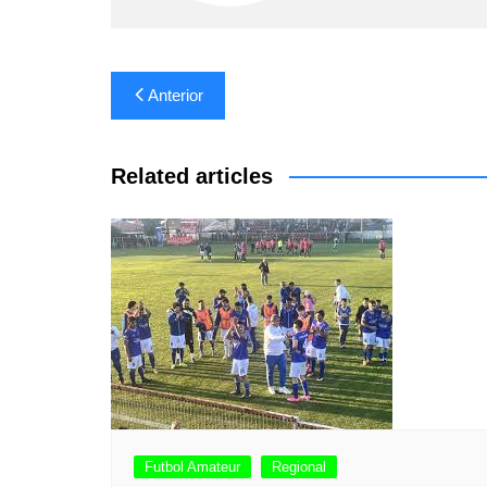
Navegación
Anterior
de
entradas
Related articles
Futbol Amateur
Regional