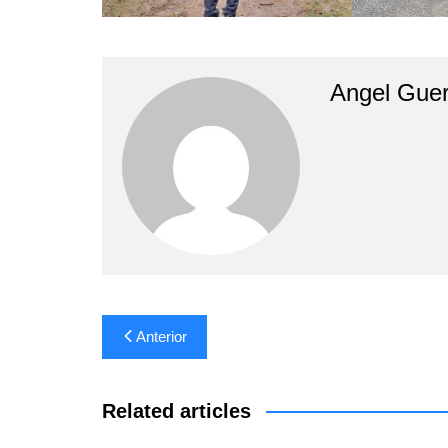
Angel Guer
Navegación
Anterior
de
entradas
Related articles