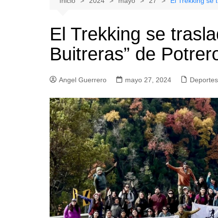
Inicio
2024
mayo
27
El Trekking se 
Natacion
Hualañe
El Trekking se trasl
Tenis
Licantén
Buitreras” de Potre
Boxeo
Rauco
Voleibol
Romeral
Angel Guerrero
Gimnasia
mayo 27, 2024
Sagrada Familia
Deportes
Teno
Vichuquén