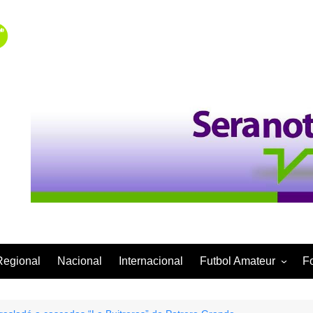
Regional
Nacional
Internacional
Futbol Amateur
F
Categoría Infantil
Categoría Adulta