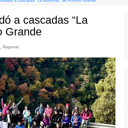
trasladó a cascadas “La Buitreras” de Potrero Grande
adó a cascadas “La
ro Grande
,
Regional