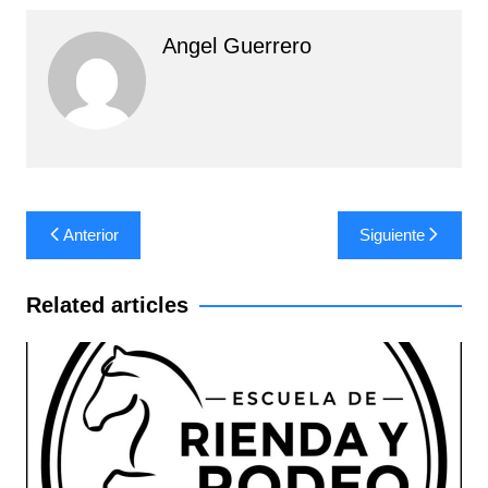
Angel Guerrero
Navegación
Anterior
Siguiente
de
entradas
Related articles