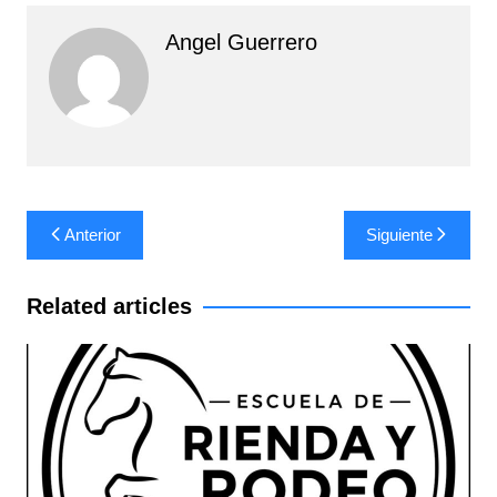
Angel Guerrero
Navegación
Anterior
Siguiente
de
entradas
Related articles