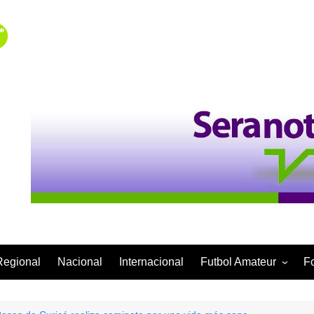
Regional
Nacional
Internacional
Futbol Amateur
F
Categoría Infantil
Categoría Adulta