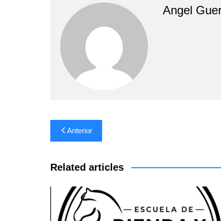
Angel Guer
Navegación
Anterior
de
entradas
Related articles