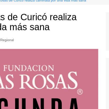
osas de Curicó realiza caminata por una vida más sana
 de Curicó realiza
ida más sana
Regional