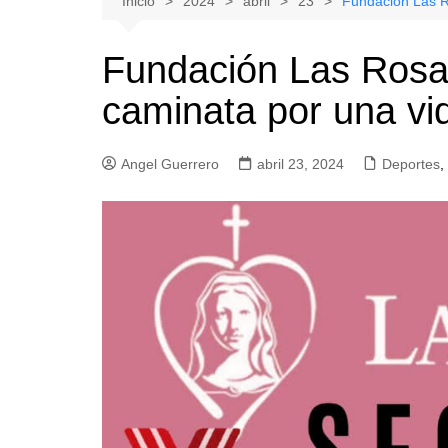
Inicio
2024
abril
23
Fundación Las R
Natacion
Hualañe
Fundación Las Rosas
Tenis
Licantén
caminata por una v
Boxeo
Rauco
Voleibol
Romeral
Angel Guerrero
Gimnasia
abril 23, 2024
Sagrada Familia
Deportes
,
Teno
Vichuquén