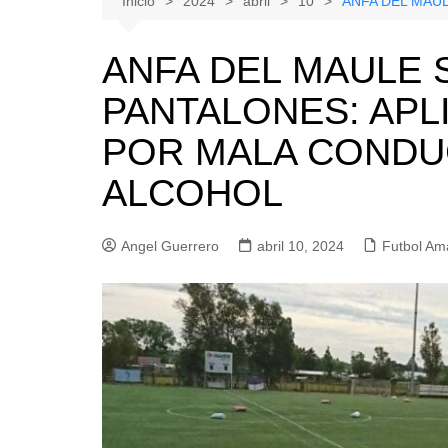
Inicio
2024
abril
10
ANFA DEL MAU
Natacion
Hualañe
ANFA DEL MAULE 
Tenis
Licantén
PANTALONES: APL
Boxeo
Rauco
Voleibol
Romeral
POR MALA CONDUC
Gimnasia
Sagrada Familia
ALCOHOL
Teno
Vichuquén
Angel Guerrero
abril 10, 2024
Futbol Am