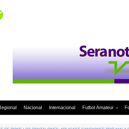
Regional
Nacional
Internacional
Futbol Amateur
F
Categoría Infantil
Categoría Adulta