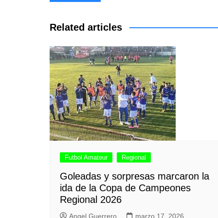
de
entradas
Related articles
Futbol Amateur
Regional
Goleadas y sorpresas marcaron la
ida de la Copa de Campeones
Regional 2026
Angel Guerrero
marzo 17, 2026