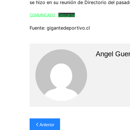
se hizo en su reunión de Directorio del pasado
COMUNICADO
Descarga
Fuente: gigantedeportivo.cl
Angel Guer
Navegación
Anterior