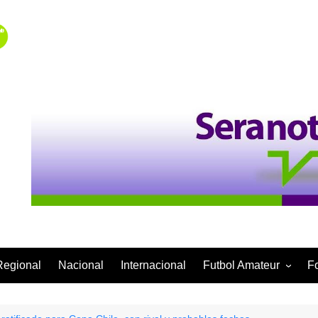
Regional
Nacional
Internacional
Futbol Amateur
F
Categoría Infantil
Categoría Adulta