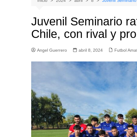
Inicio
2024
abril
8
Juvenil Seminario 
Natacion
Hualañe
Juvenil Seminario ra
Tenis
Licantén
Chile, con rival y p
Boxeo
Rauco
Voleibol
Romeral
Angel Guerrero
Gimnasia
abril 8, 2024
Sagrada Familia
Futbol Ama
Teno
Vichuquén