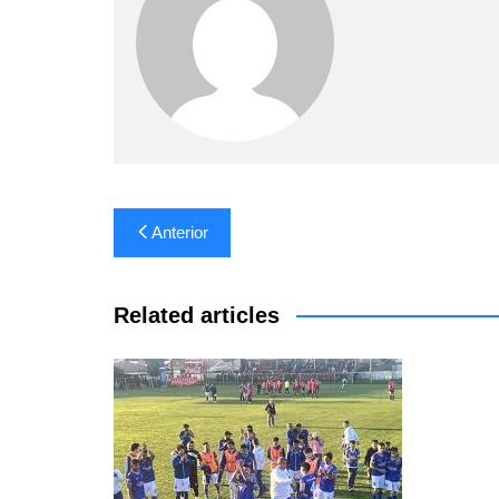
Navegación
Anterior
de
entradas
Related articles