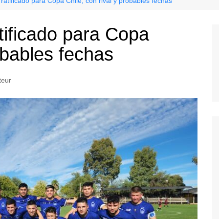
ratificado para Copa Chile, con rival y probables fechas
tificado para Copa
robables fechas
teur