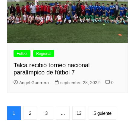
Fútbol
Regional
Talca recibió torneo nacional
paralímpico de fútbol 7
Angel Guerrero
septiembre 28, 2022
0
Paginación
1
2
3
…
13
Siguiente
de
entradas