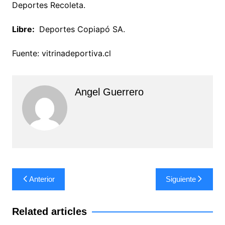
Deportes Recoleta.
Libre:
Deportes Copiapó SA.
Fuente: vitrinadeportiva.cl
Angel Guerrero
Navegación
Anterior
Siguiente
de
entradas
Related articles