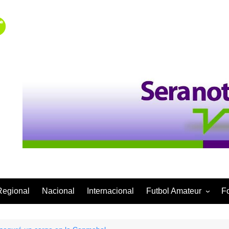
Regional
Nacional
Internacional
Futbol Amateur
F
Categoría Infantil
Categoría Adulta