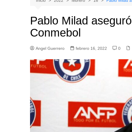
Inicio
2022
febrero
16
Pablo Milad 
Natacion
Hualañe
Pablo Milad aseguró
Tenis
Licantén
Conmebol
Boxeo
Rauco
Voleibol
Romeral
Angel Guerrero
Gimnasia
febrero 16, 2022
Sagrada Familia
0
Teno
Vichuquén