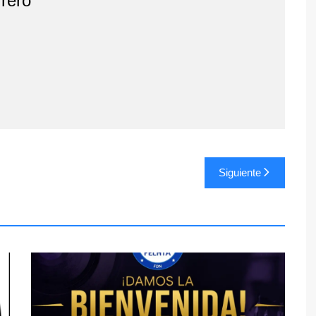
rero
Siguiente