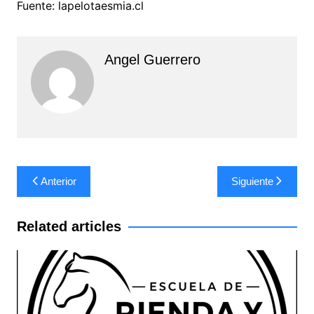
Fuente: lapelotaesmia.cl
Angel Guerrero
Navegación
Anterior
Siguiente
de
entradas
Related articles