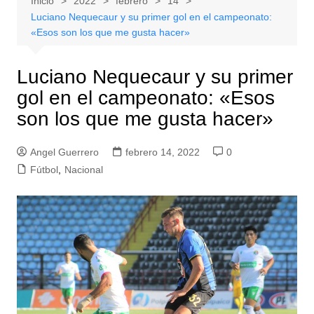
Inicio
2022
febrero
14
Luciano Nequecaur y su primer gol en el campeonato:
«Esos son los que me gusta hacer»
Luciano Nequecaur y su primer
gol en el campeonato: «Esos
son los que me gusta hacer»
Angel Guerrero
febrero 14, 2022
0
Fútbol
,
Nacional