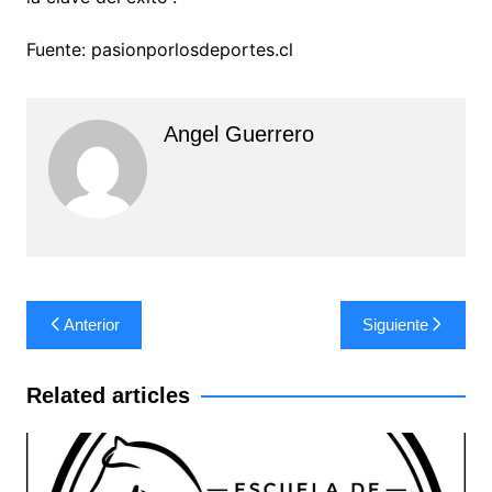
Fuente: pasionporlosdeportes.cl
Angel Guerrero
Navegación
Anterior
Siguiente
de
entradas
Related articles