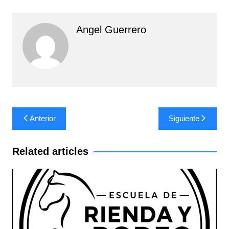
Angel Guerrero
Navegación
Anterior
Siguiente
de
entradas
Related articles