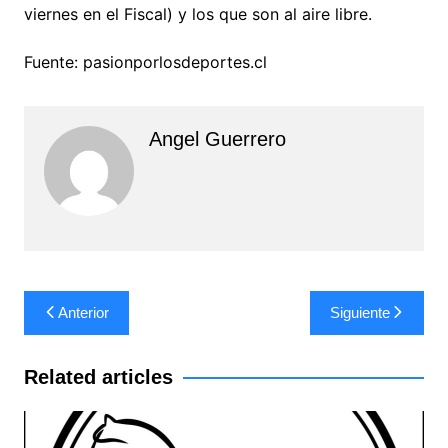
viernes en el Fiscal) y los que son al aire libre.
Fuente: pasionporlosdeportes.cl
Angel Guerrero
Navegación
Anterior
Siguiente
de
entradas
Related articles