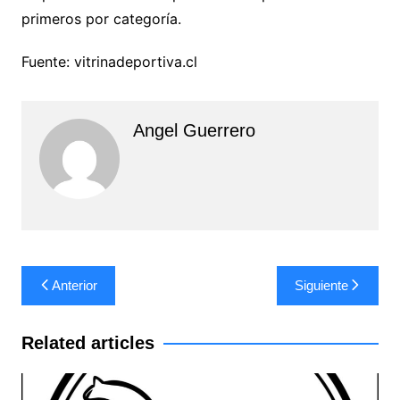
primeros por categoría.
Fuente: vitrinadeportiva.cl
Angel Guerrero
Navegación
Anterior
Siguiente
de
entradas
Related articles