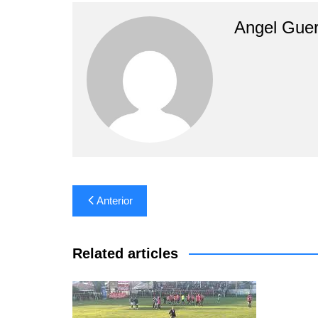
Angel Guer
Navegación
Anterior
de
entradas
Related articles