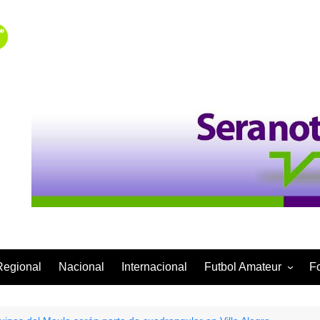
Regional
Nacional
Internacional
Futbol Amateur
F
Categoría Infantil
Categoría Adulta